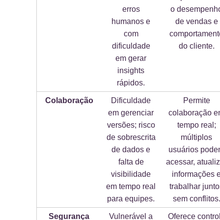
erros
o desempenh
humanos e
de vendas e
com
comportament
dificuldade
do cliente.
em gerar
insights
rápidos.
Colaboração
Dificuldade
Permite
em gerenciar
colaboração 
versões; risco
tempo real;
de sobrescrita
múltiplos
de dados e
usuários pod
falta de
acessar, atuali
visibilidade
informações 
em tempo real
trabalhar junt
para equipes.
sem conflitos
Segurança
Vulnerável a
Oferece contro