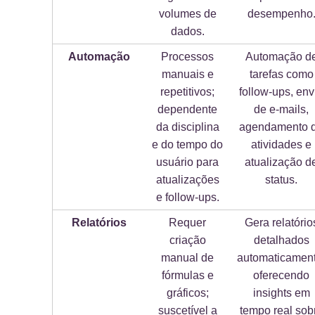
volumes de
desempenho
dados.
Automação
Processos
Automação d
manuais e
tarefas como
repetitivos;
follow-ups, env
dependente
de e-mails,
da disciplina
agendamento 
e do tempo do
atividades e
usuário para
atualização d
atualizações
status.
e follow-ups.
Relatórios
Requer
Gera relatório
criação
detalhados
manual de
automaticament
fórmulas e
oferecendo
gráficos;
insights em
suscetível a
tempo real sob