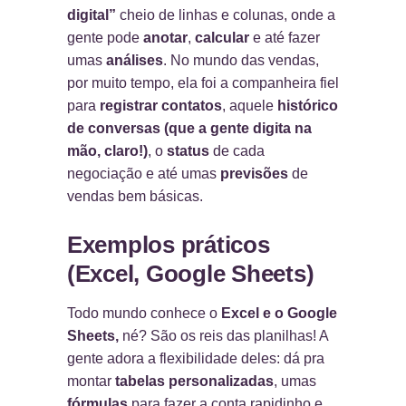
digital”
cheio de linhas e colunas, onde a
gente pode
anotar
,
calcular
e até fazer
umas
análises
. No mundo das vendas,
por muito tempo, ela foi a companheira fiel
para
registrar contatos
, aquele
histórico
de conversas (que a gente digita na
mão, claro!)
, o
status
de cada
negociação e até umas
previsões
de
vendas bem básicas.
Exemplos práticos
(Excel, Google Sheets)
Todo mundo conhece o
Excel e o Google
Sheets,
né? São os reis das planilhas! A
gente adora a flexibilidade deles: dá pra
montar
tabelas personalizadas
, umas
fórmulas
para fazer a conta rapidinho e