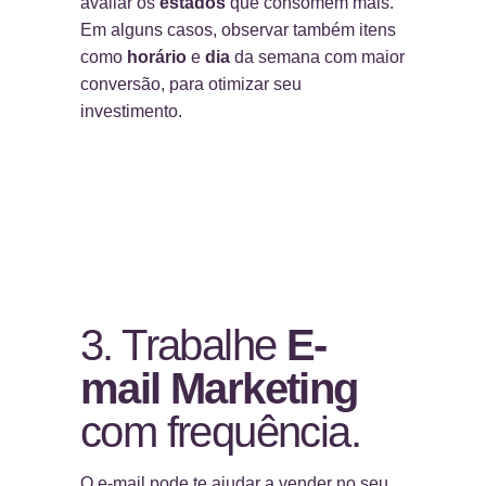
avaliar os
estados
que consomem mais.
Em alguns casos, observar também itens
como
horário
e
dia
da semana com maior
conversão, para otimizar seu
investimento.
3. Trabalhe
E-
mail Marketing
com frequência.
O e-mail pode te ajudar a vender no seu