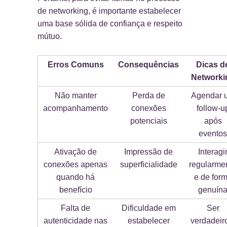
de networking, é importante estabelecer
uma base sólida de confiança e respeito
mútuo.
Erros Comuns
Consequências
Dicas d
Networki
Não manter
Perda de
Agendar 
acompanhamento
conexões
follow-u
potenciais
após
eventos
Ativação de
Impressão de
Interagi
conexões apenas
superficialidade
regularme
quando há
e de for
benefício
genuín
Falta de
Dificuldade em
Ser
autenticidade nas
estabelecer
verdadeir