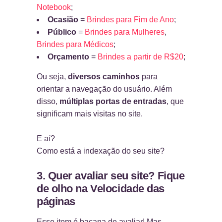
Notebook
;
Ocasião
=
Brindes para Fim de Ano
;
Público
=
Brindes para Mulheres
,
Brindes para Médicos
;
Orçamento
=
Brindes a partir de R$20
;
Ou seja,
diversos caminhos
para
orientar a navegação do usuário. Além
disso,
múltiplas portas de entradas
, que
significam mais visitas no site.
E aí?
Como está a indexação do seu site?
3. Quer avaliar seu site? Fique
de olho na Velocidade das
páginas
Esse item é bacana de avaliar! Mas,