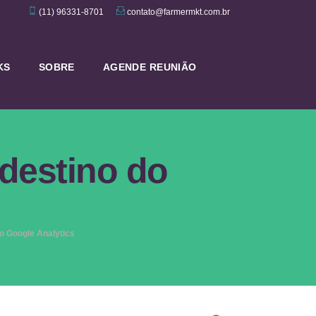
(11) 96331-8701
contato@farmermkt.com.br
KS
SOBRE
AGENDE REUNIÃO
 destino do
o Google Analytics