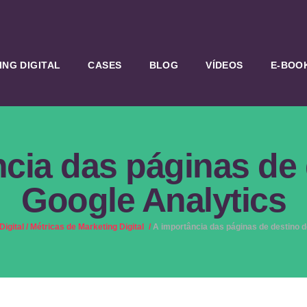
NG DIGITAL
CASES
BLOG
VÍDEOS
E-BOO
cia das páginas de
Google Analytics
igital
/
Métricas de Marketing Digital
/
A importância das páginas de destino d