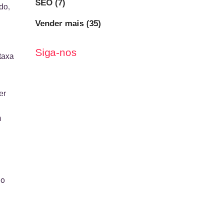
SEO
(7)
do,
Vender mais
(35)
Siga-nos
taxa
er
m
do